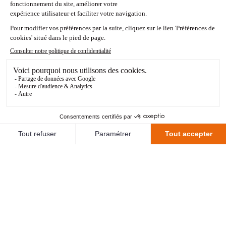
La composition de l'équipe n'a pas encore été
communiquée.
STATISTIQUES
203J - 13 : 02
<RETOUR AUX MATCHS