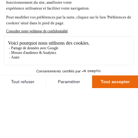
La composition de l'équipe n'a pas encore été
communiquée.
STATISTIQUES
236J - 10 : 05
<RETOUR AUX MATCHS