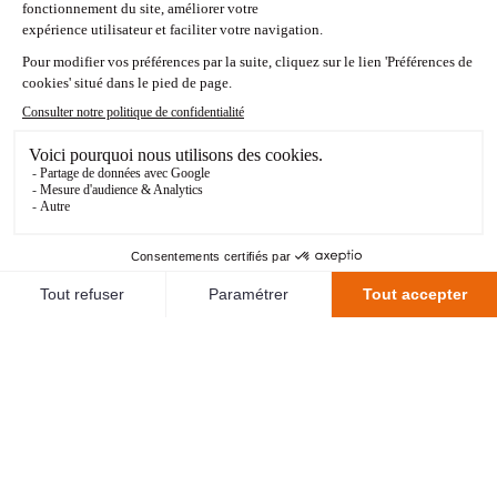
La composition de l'équipe n'a pas encore été
communiquée.
STATISTIQUES
245J - 09 : 54
<RETOUR AUX MATCHS