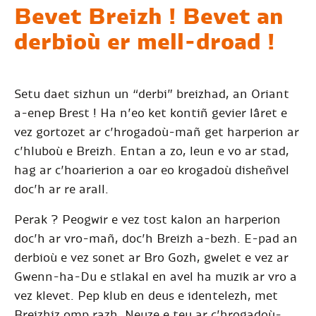
Bevet Breizh ! Bevet an
derbioù er mell-droad !
Setu daet sizhun un “derbi” breizhad, an Oriant
a-enep Brest ! Ha n’eo ket kontiñ gevier lâret e
vez gortozet ar c’hrogadoù-mañ get harperion ar
c’hluboù e Breizh. Entan a zo, leun e vo ar stad,
hag ar c’hoarierion a oar eo krogadoù disheñvel
doc’h ar re arall.
Perak ? Peogwir e vez tost kalon an harperion
doc’h ar vro-mañ, doc’h Breizh a-bezh. E-pad an
derbioù e vez sonet ar Bro Gozh, gwelet e vez ar
Gwenn-ha-Du e stlakal en avel ha muzik ar vro a
vez klevet. Pep klub en deus e identelezh, met
Breizhiz omp razh. Neuze e teu ar c’hrogadoù-