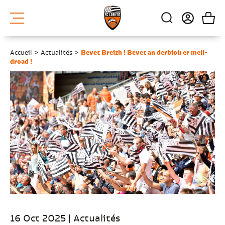
Accueil
>
Actualités
>
Bevet Breizh ! Bevet an derbioù er mell-
droad !
16 Oct 2025 | Actualités