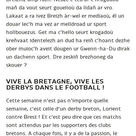
mañ da vout seurt gouelioù da lidañ ar vro.
Lakaat a ra ivez Breizh àr-wel er mediaoù, él un
douar lec’h ma vez ar melldroad ur sport
hollbouezus. Get ma c’hello seurt krogadoù
kreñvaat identelezh an dud ha reiñ c’hoant dezhe
ober muioc’h aveit dougen ur Gwenn-ha-Du dirak
un dachenn sport. Dre zeskiñ brezhoneg da
skouer ?
VIVE LA BRETAGNE, VIVE LES
DERBYS DANS LE FOOTBALL !
Cette semaine n’est pas n’importe quelle
semaine, c’est celle d’un derby breton, Lorient
contre Brest ! Et c’est peu dire que ces matchs
sont attendus par les supporters des clubs
bretons. A chaque fois, il y a de la passion, le