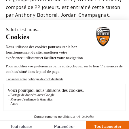
composé de 22 joueurs, est entraîné cette saison
par Anthony Bothorel, Jordan Champagnat.
Séances U14/U15 : 5 fois par semaine + match du
week-end.
Entrainements à l’Espace FCL (Kerlir) de 16h à
18h. Un entrainement par semaine en futsal, une
fois en décloisonnée U15 et U16 ainsi qu’une fois
U12 à U15.
Un suivi médical quotidien est assuré.
GROUPE
PRÉFORMATION