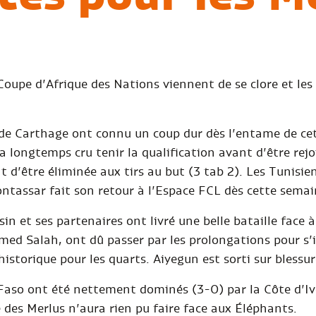
 Coupe d’Afrique des Nations viennent de se clore et le
 de Carthage ont connu un coup dur dès l’entame de ce
a longtemps cru tenir la qualification avant d’être rejo
 d’être éliminée aux tirs au but (3 tab 2). Les Tunisie
tassar fait son retour à l’Espace FCL dès cette sema
n et ses partenaires ont livré une belle bataille face 
Salah, ont dû passer par les prolongations pour s’im
istorique pour les quarts. Aiyegun est sorti sur blessu
Faso ont été nettement dominés (3-0) par la Côte d’Ivo
 des Merlus n’aura rien pu faire face aux Éléphants.