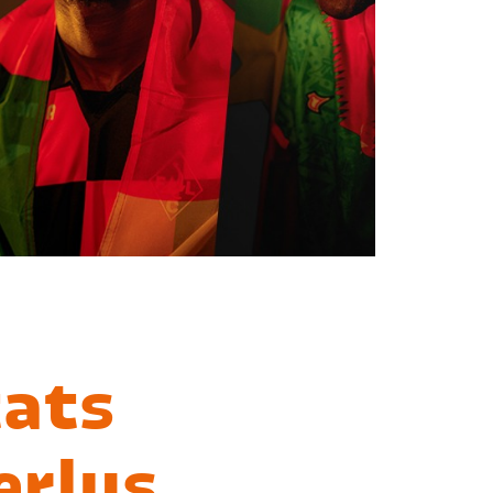
tats
erlus