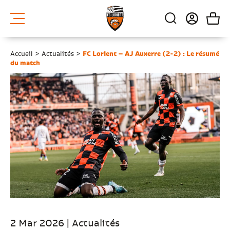
Accueil
>
Actualités
>
FC Lorient – AJ Auxerre (2-2) : Le résumé
du match
2 Mar 2026 | Actualités