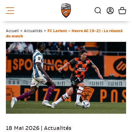
Accueil
>
Actualités
>
FC Lorient – Havre AC (0-2) : Le résumé
du match
18 Mai 2026 | Actualités