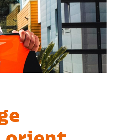
ge
Lorient