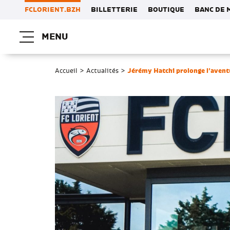
FCLORIENT.BZH
BILLETTERIE
BOUTIQUE
BANC DE 
MENU
Accueil
>
Actualités
>
Jérémy Hatchi prolonge l’aventu