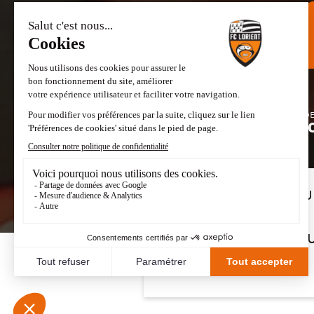
DATE D
23/
MATCHS JOU
22
BUTS MARQ
10