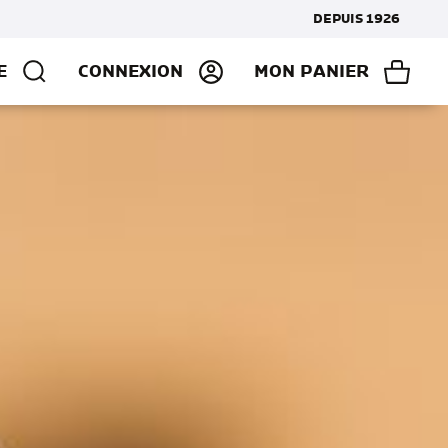
DEPUIS 1926
E
CONNEXION
MON PANIER