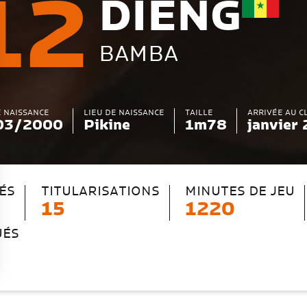
12
DIENG
BAMBA
E NAISSANCE
LIEU DE NAISSANCE
TAILLE
ARRIVÉE AU C
03/2000
Pikine
1m78
janvier
ÉS
TITULARISATIONS
MINUTES DE JEU
15
1220
UÉS