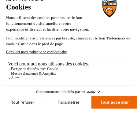
MATCHS JOUÉS
17
TITULARISATIONS
13
MINUTES DE JEU
1212
BUTS MARQUÉS
1
Passé notamment par l’AEK Larnaca à Chypre,
l’Olympiakos Le Pirée en Grèce puis le NK Osijek