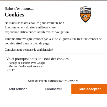
95
TOURÉ
ISAAK
DATE DE NAISSANCE
LIEU DE NAISSANCE
TAILLE
ARRIVÉE AU CLUB
28/03/2003
Gonesse
2m06
septembre 2023