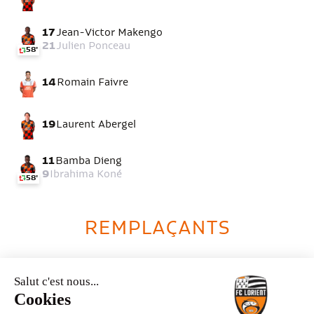
17
Jean-Victor Makengo
21
Julien Ponceau
58'
14
Romain Faivre
19
Laurent Abergel
11
Bamba Dieng
9
Ibrahima Koné
58'
REMPLAÇANTS
PARIS SG