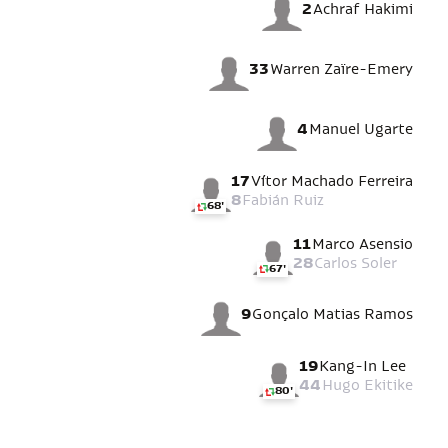
2
Achraf Hakimi
33
Warren Zaïre-Emery
4
Manuel Ugarte
17
Vítor Machado Ferreira
8
Fabián Ruiz
68'
11
Marco Asensio
28
Carlos Soler
67'
9
Gonçalo Matias Ramos
19
Kang-In Lee
44
Hugo Ekitike
80'