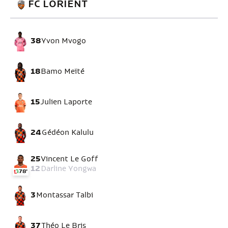
FC LORIENT
38
Yvon Mvogo
18
Bamo Meïté
15
Julien Laporte
24
Gédéon Kalulu
25
Vincent Le Goff
12
Darline Yongwa
78'
3
Montassar Talbi
37
Théo Le Bris