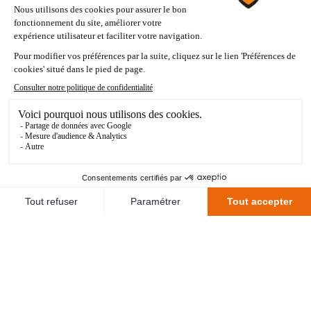
35
Ismaël Gharbi
32
Layvin Kurzawa
27
Cher Ndour
5
Marcos Aoás Corrêa
21
Lucas Hernández
81'
8
Fabián Ruiz
17
Vítor Machado Ferreira
68'
28
Carlos Soler
11
Marco Asensio
67'
80
Arnau Tenas
1
Keylor Navas