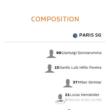
COMPOSITION
PARIS SG
99
Gianluigi Donnarumma
15
Danilo Luís Hélio Pereira
37
Milan Skriniar
21
Lucas Hernández
5
Marcos Aoás Corrêa
81'