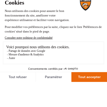
99
Joel Asoro
22
Kévin Van Den Kerkhof
84'
1
Guillaume Dietsch
14
Cheikh Sabaly
18
Lamine Camara
59'
15
Aboubacar Lô
21
Jean N'Guessan
34
Joseph Nduquidi
25
Arthur Atta
5
Fali Candé