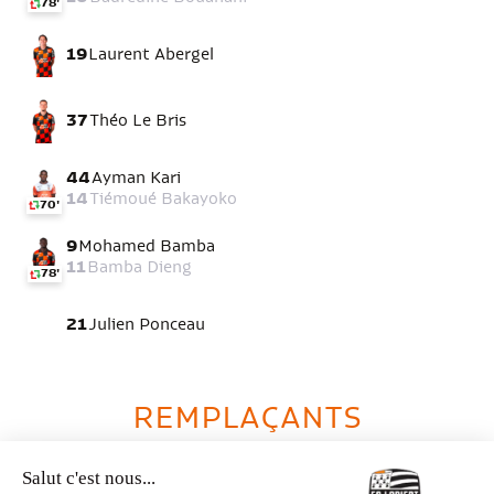
78'
19
Laurent Abergel
37
Théo Le Bris
44
Ayman Kari
14
Tiémoué Bakayoko
70'
9
Mohamed Bamba
11
Bamba Dieng
78'
21
Julien Ponceau
REMPLAÇANTS
METZ