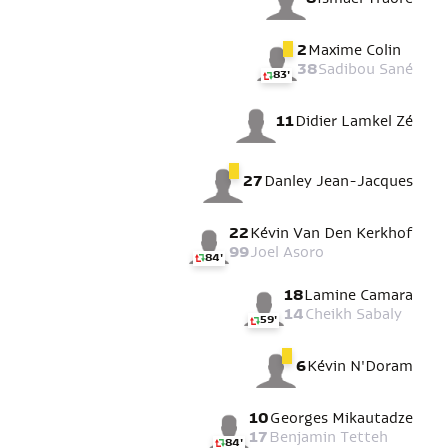
2
Maxime Colin
38
Sadibou Sané
83'
11
Didier Lamkel Zé
27
Danley Jean-Jacques
22
Kévin Van Den Kerkhof
99
Joel Asoro
84'
18
Lamine Camara
14
Cheikh Sabaly
59'
6
Kévin N'Doram
10
Georges Mikautadze
17
Benjamin Tetteh
84'