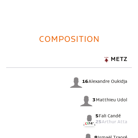
COMPOSITION
METZ
16
Alexandre Oukidja
3
Matthieu Udol
5
Fali Candé
25
Arthur Atta
74'
8
Ismaël Traoré