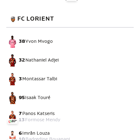
FC LORIENT
38
Yvon Mvogo
32
Nathaniel Adjei
3
Montassar Talbi
95
Isaak Touré
7
Panos Katseris
13
Formose Mendy
87'
6
Imrân Louza
10
Badredine Bouanani