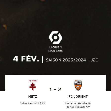
4 FÉV. |
SAISON 2023/2024 - J20
1 - 2
METZ
FC LORIENT
Didier Lamkel Zé 22'
Mohamed Bamba 19'
Panos Katseris 58'