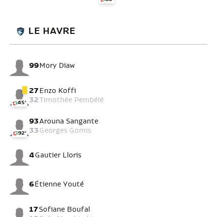
LE HAVRE
99
Mory Diaw
27
Enzo Koffi
32
Timothée Pembélé
45'
93
Arouna Sangante
33
Georges Gomis
92'
4
Gautier Lloris
6
Étienne Youté
17
Sofiane Boufal