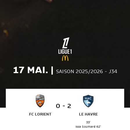
17 MAI. |
SAISON 2025/2026 - J34
0 - 2
FC LORIENT
LE HAVRE
33'
Issa Soumaré 62'