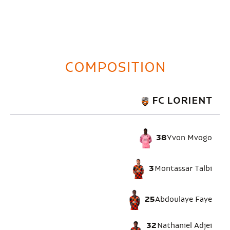
COMPOSITION
FC LORIENT
38
Yvon Mvogo
3
Montassar Talbi
25
Abdoulaye Faye
32
Nathaniel Adjei