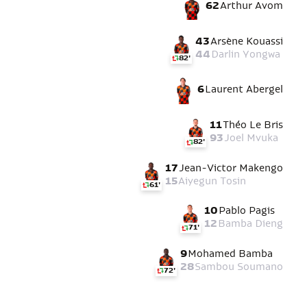
62
Arthur Avom
43
Arsène Kouassi
44
Darlin Yongwa
82'
6
Laurent Abergel
11
Théo Le Bris
93
Joel Mvuka
82'
17
Jean-Victor Makengo
15
Aiyegun Tosin
61'
10
Pablo Pagis
12
Bamba Dieng
71'
9
Mohamed Bamba
28
Sambou Soumano
72'