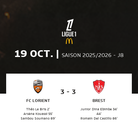
19 OCT. |
SAISON 2025/2026 - J8
3 - 3
FC LORIENT
BREST
Théo Le Bris 2'
Junior Dina Ebimbe 34'
Arsène Kouassi 55'
44'
Sambou Soumano 89'
Romain Del Castillo 86'