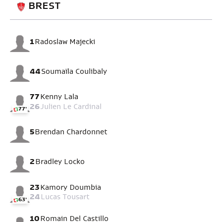
BREST
1
Radoslaw Majecki
44
Soumaïla Coulibaly
77
Kenny Lala
26
Julien Le Cardinal
77'
5
Brendan Chardonnet
2
Bradley Locko
23
Kamory Doumbia
24
Lucas Tousart
63'
10
Romain Del Castillo