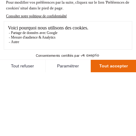
15
Aiyegun Tosin
17
Jean-Victor Makengo
61'
32
Nathaniel Adjei
44
Darlin Yongwa
43
Arsène Kouassi
82'
12
Bamba Dieng
10
Pablo Pagis
71'
28
Sambou Soumano
9
Mohamed Bamba
72'
8
Noah Cadiou
2
Igor Silva de Almeida
93
Joel Mvuka