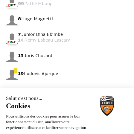
99
Pathé Mboup
87'
8
Hugo Magnetti
7
Junior Dina Ebimbe
14
Rémy Labeau Lascary
63'
13
Joris Chotard
19
Ludovic Ajorque
REMPLAÇANTS
FC LORIENT