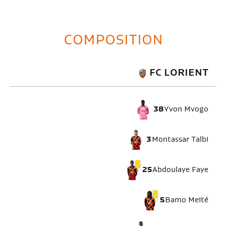
COMPOSITION
FC LORIENT
38
Yvon Mvogo
3
Montassar Talbi
25
Abdoulaye Faye
5
Bamo Meïté