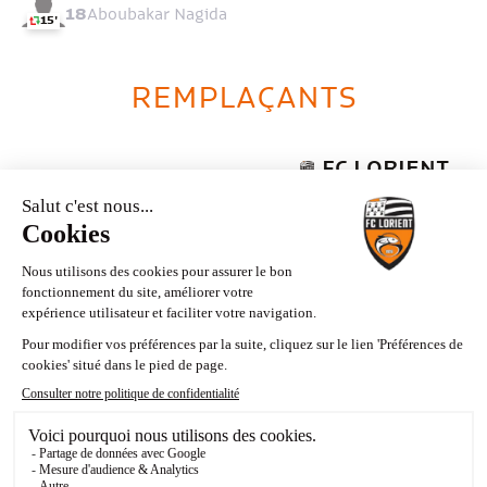
18
Aboubakar Nagida
15'
REMPLAÇANTS
FC LORIENT
93
Joel Mvuka
17
Jean-Victor Makengo
11
Théo Le Bris
15
Aiyegun Tosin
65'
44
Darlin Yongwa
43
Arsène Kouassi
72'