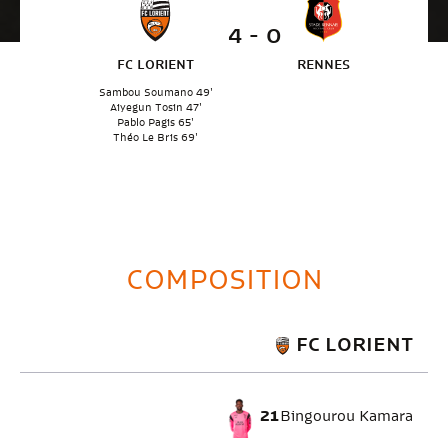
4 - 0
FC LORIENT
RENNES
Sambou Soumano 49'
Aiyegun Tosin 47'
Pablo Pagis 65'
Théo Le Bris 69'
COMPOSITION
FC LORIENT
21
Bingourou Kamara