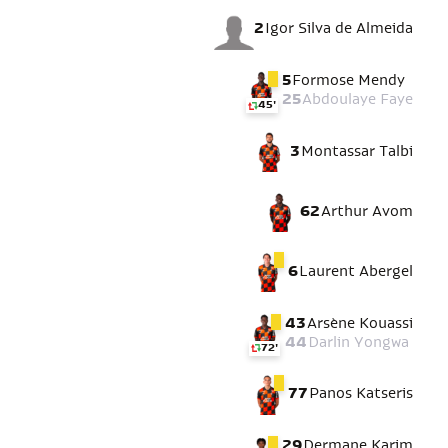
2
Igor Silva de Almeida
5
Formose Mendy
25
Abdoulaye Faye
45'
3
Montassar Talbi
62
Arthur Avom
6
Laurent Abergel
43
Arsène Kouassi
44
Darlin Yongwa
72'
77
Panos Katseris
29
Dermane Karim