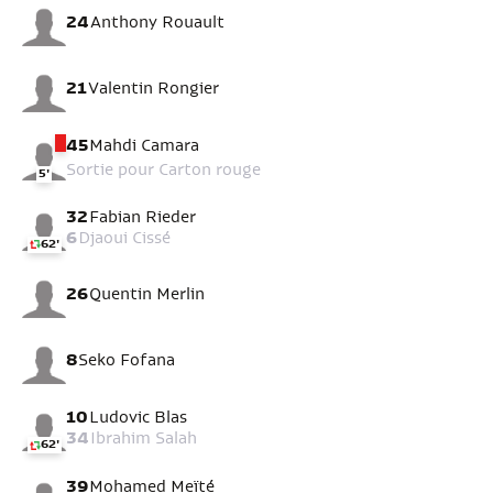
24
Anthony Rouault
21
Valentin Rongier
45
Mahdi Camara
Sortie pour Carton rouge
5'
32
Fabian Rieder
6
Djaoui Cissé
62'
26
Quentin Merlin
8
Seko Fofana
10
Ludovic Blas
34
Ibrahim Salah
62'
39
Mohamed Meïté