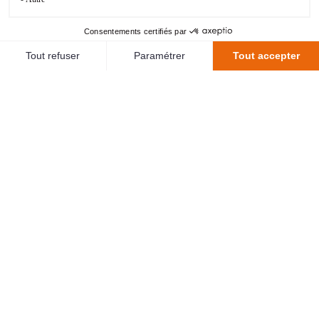
25
Abdoulaye Faye
5
Formose Mendy
45'
1
Benjamin Leroy
97
Stevan Siba
10
Pablo Pagis
29
Dermane Karim
55'
9
Mohamed Bamba
28
Sambou Soumano
55'
RENNES
99
Bertug Yildirim