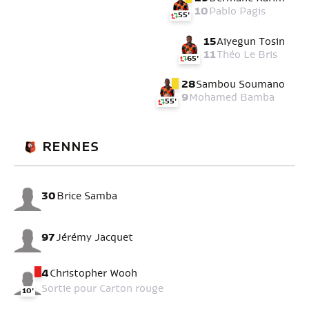
10
Pablo Pagis
55'
15
Aiyegun Tosin
11
Théo Le Bris
65'
28
Sambou Soumano
9
Mohamed Bamba
55'
RENNES
30
Brice Samba
97
Jérémy Jacquet
4
Christopher Wooh
Sortie pour Carton rouge
10'