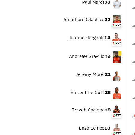
Paul Nardi
30
Jonathan Delaplace
22
77'
Jerome Hergault
14
77'
Andreaw Gravillon
2
Jeremy Morel
21
Vincent Le Goff
25
Trevoh Chalobah
8
77'
Enzo Le Fee
10
77'