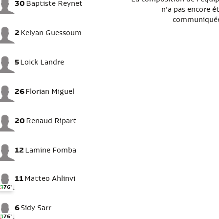
30
Baptiste Reynet
n'a pas encore é
communiqué
2
Kelyan Guessoum
5
Loick Landre
26
Florian Miguel
20
Renaud Ripart
12
Lamine Fomba
11
Matteo Ahlinvi
76'
6
Sidy Sarr
76'