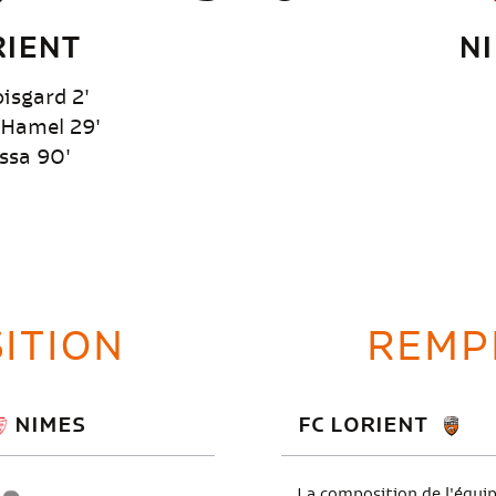
RIENT
N
isgard 2'
 Hamel 29'
ssa 90'
ITION
REMP
NIMES
FC LORIENT
La composition de l'équi