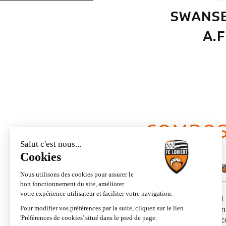
SWANSE
A.F
COMPOS
SWANSEA CITY
A.F.C.
L
La composition de l'équipe
n
n'a pas encore été
c