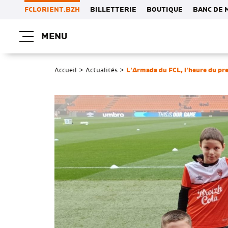
FCLORIENT.BZH
BILLETTERIE
BOUTIQUE
BANC DE 
MENU
Accueil
>
Actualités
>
L’Armada du FCL, l’heure du pre