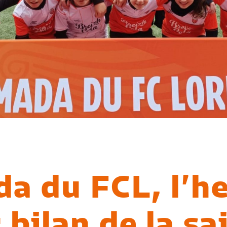
a du FCL, l’h
 bilan de la sa