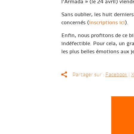
l’Armada » (le 24 avril) vien
Sans oublier, les huit dernie
concernés (
inscriptions ici
).
Enfin, nous profitons de ce 
indéfectible. Pour cela, un gr
les plus belles émotions aux j
Partager sur :
Facebook
|