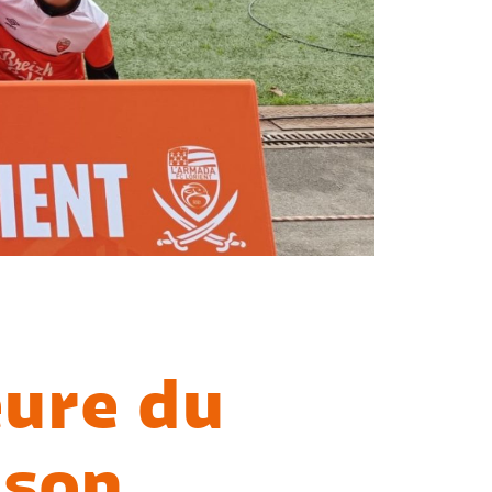
eure du
ison